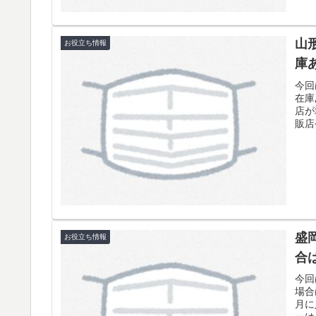
山
お役立ち情報
庫
今回
在庫
店が
販店
盛
お役立ち情報
合
今回
場合
月に