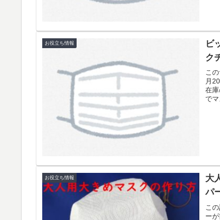
ビ
お役立ち情報
ク
この
月2
在庫
でマ
大
お役立ち情報
パ
この
ーが