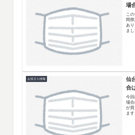
場
この
岡県
あり
まし
仙
お役立ち情報
合
今回
場合
が買
ます