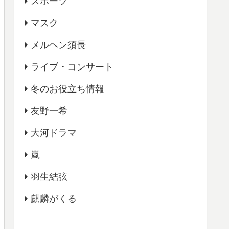
スポーツ
マスク
メルヘン須長
ライブ・コンサート
冬のお役立ち情報
友野一希
大河ドラマ
嵐
羽生結弦
麒麟がくる