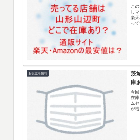
この
しマ
楽天
って
茨
お役立ち情報
庫
今回
在庫
ムセ
が増