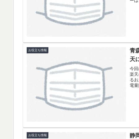
ーは
青
お役立ち情報
天
今回
楽天
るお
電量
静
お役立ち情報