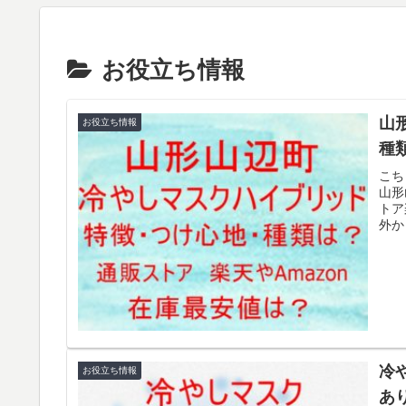
お役立ち情報
山
お役立ち情報
種
こち
山形
トア
外か
冷
お役立ち情報
あ