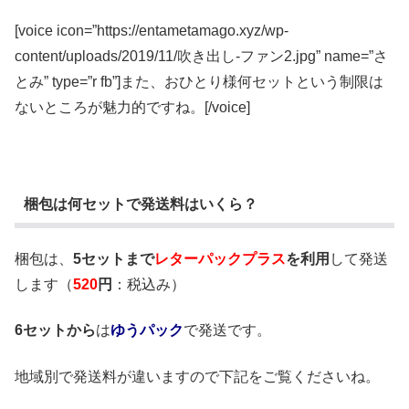
[voice icon=”https://entametamago.xyz/wp-
content/uploads/2019/11/吹き出し-ファン2.jpg” name=”さ
とみ” type=”r fb”]また、おひとり様何セットという制限は
ないところが魅力的ですね。[/voice]
梱包は何セットで発送料はいくら？
梱包は、
5セットまで
レターパックプラス
を利用
して発送
します（
520
円
：税込み）
6セットから
は
ゆうパック
で発送です。
地域別で発送料が違いますので下記をご覧くださいね。