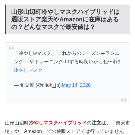
山形山辺町冷やしマスクハイブリッドは
通販ストア楽天やAmazonに在庫はある
の？どんなマスクで最安値は？
「冷やし❄️マスク」 これからのシーズン☀️ランニ
ング🏃‍♀️やトレーニング🏋️‍♂️する時良いかもね〜👍
#
冷やしマスク
— 旬豆庵 (@nitoh_jp)
May 14, 2020
山形山辺町
冷やしマスクハイブリッド
の
注文は、
「楽天市
場」や「Amazon」での通販ストアでは行っていません