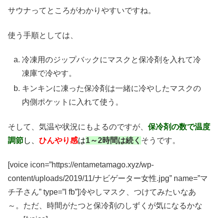
サウナってところがわかりやすいですね。
使う手順としては、
冷凍用のジップバックにマスクと保冷剤を入れて冷
凍庫で冷やす。
キンキンに凍った保冷剤は一緒に冷やしたマスクの
内側ポケットに入れて使う。
そして、気温や状況にもよるのですが、
保冷剤
の数で温度
調節
し、
ひんやり感
は
1～2時間は続く
そうです。
[voice icon=”https://entametamago.xyz/wp-
content/uploads/2019/11/ナビゲーター女性.jpg” name=”マ
チ子さん” type=”l fb”]冷やしマスク、つけてみたいなあ
～。ただ、時間がたつと保冷剤のしずくが気になるかな