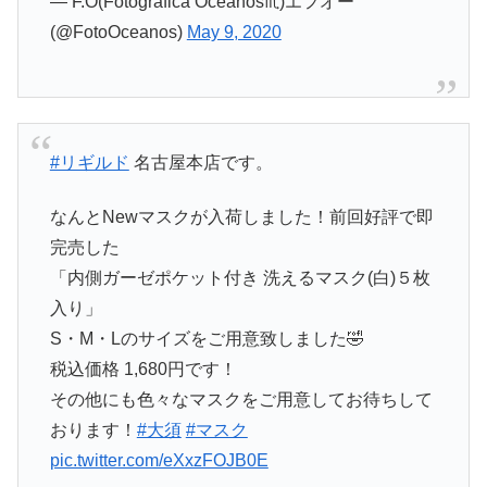
— F.O(Fotografica Oceanos♏)エフオー
(@FotoOceanos)
May 9, 2020
#リギルド
名古屋本店です。
なんとNewマスクが入荷しました！前回好評で即
完売した
「内側ガーゼポケット付き 洗えるマスク(白)５枚
入り」
S・M・Lのサイズをご用意致しました🤣
税込価格 1,680円です！
その他にも色々なマスクをご用意してお待ちして
おります！
#大須
#マスク
pic.twitter.com/eXxzFOJB0E