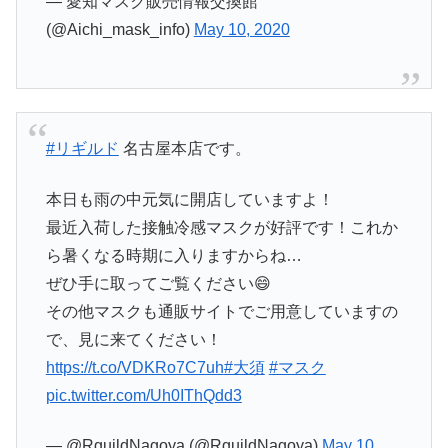
— 愛知マスク販売情報交換館
(@Aichi_mask_info)
May 10, 2020
#リギルド
名古屋本店です。
本日も雨の中元気に開店していますよ！
最近入荷した接触冷感マスクが好評です！これか
ら暑くなる時期に入りますからね…
ぜひ手に取ってご覧ください😄
その他マスクも通販サイトでご用意していますの
で、見に来てください！
https://t.co/VDKRo7C7uh
#大須
#マスク
pic.twitter.com/Uh0IThQdd3
— @RguildNagoya (@RguildNagoya)
May 10,