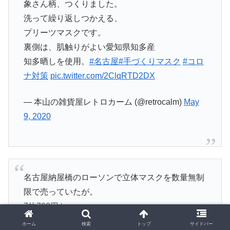
象さん柄、つくりました。
洗って繰り返しつかえる、
プリーツマスクです。
裏側は、肌触りがよい愛知県知多産
知多晒しを使用。
#名古屋
#手づくりマスク
#コロ
ナ対策
pic.twitter.com/2ClqRTD2DX
— 本山の雑貨屋レトロカーム (@retrocalm)
May
9, 2020
名古屋納屋橋のローソンで立体マスクを数量無制
限で売っていたが。
7枚700円かぁ。
ホーム
検索
トップ
サイドバー