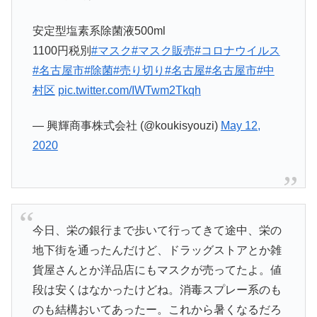
安定型塩素系除菌液500ml
1100円税別
#マスク
#マスク販売
#コロナウイルス
#名古屋市
#除菌
#売り切り
#名古屋
#名古屋市
#中
村区
pic.twitter.com/IWTwm2Tkqh
— 興輝商事株式会社 (@koukisyouzi)
May 12,
2020
今日、栄の銀行まで歩いて行ってきて途中、栄の
地下街を通ったんだけど、ドラッグストアとか雑
貨屋さんとか洋品店にもマスクが売ってたよ。値
段は安くはなかったけどね。消毒スプレー系のも
のも結構おいてあったー。これから暑くなるだろ