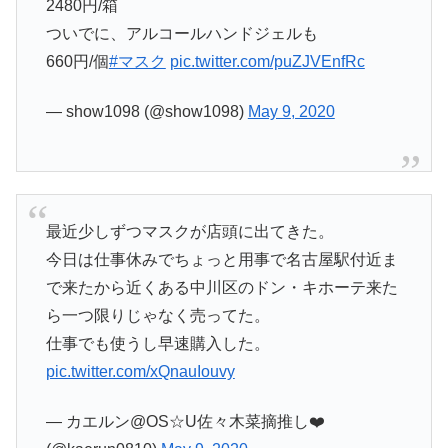
2480円/箱
ついでに、アルコールハンドジェルも
660円/個
#マスク
pic.twitter.com/puZJVEnfRc
— show1098 (@show1098)
May 9, 2020
最近少しずつマスクが店頭に出てきた。
今日は仕事休みでちょっと用事で名古屋駅付近ま
で来たから近くある中川区のドン・キホーテ来た
ら一つ限りじゃなく売ってた。
仕事でも使うし早速購入した。
pic.twitter.com/xQnauIouvy
— カエルン@OS☆U佐々木菜摘推し❤️