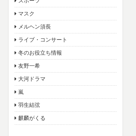
スポーツ
マスク
メルヘン須長
ライブ・コンサート
冬のお役立ち情報
友野一希
大河ドラマ
嵐
羽生結弦
麒麟がくる