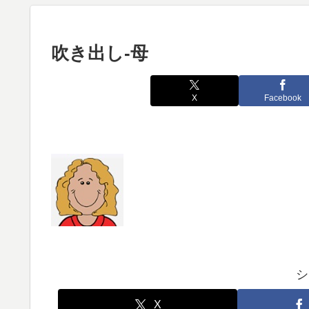
吹き出し-母
X
Facebook
シ
X